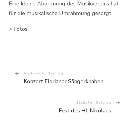
Eine kleine Abordnung des Musikvereins hat
für die musikalische Umrahmung gesorgt.
> Fotos
Beitragsnavigation
Vorheriger Beitrag
Konzert Florianer Sängerknaben
Nächster Beitrag
Fest des Hl. Nikolaus